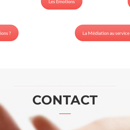
Les Émotions
ions ?
La Médiation au service
CONTACT