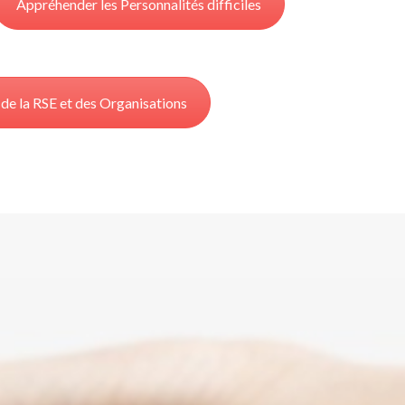
Appréhender les Personnalités difficiles
 de la RSE et des Organisations