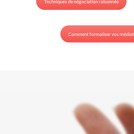
Techniques de négociation raisonnée
Comment formaliser vos médiat